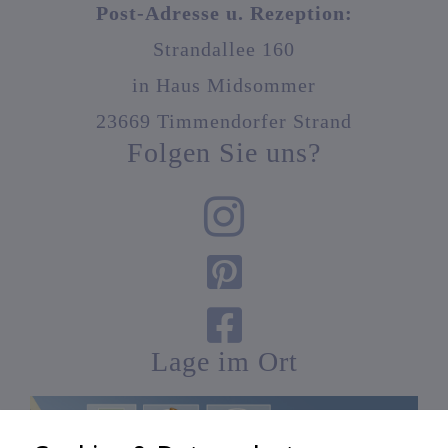
Post-Adresse u. Rezeption:
Strandallee 160
in Haus Midsommer
23669 Timmendorfer Strand
Folgen Sie uns?



Lage im Ort